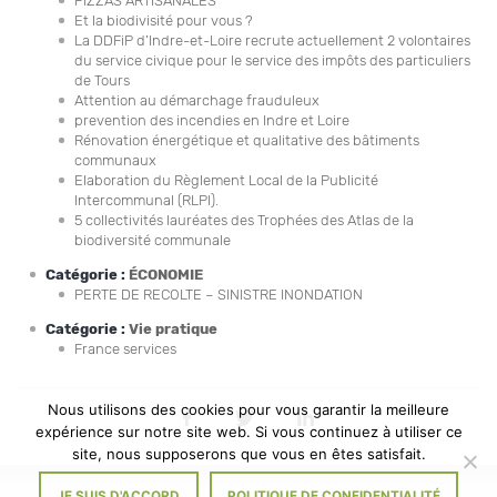
PIZZAS ARTISANALES
Et la biodivisité pour vous ?
La DDFiP d’Indre-et-Loire recrute actuellement 2 volontaires
du service civique pour le service des impôts des particuliers
de Tours
Attention au démarchage frauduleux
prevention des incendies en Indre et Loire
Rénovation énergétique et qualitative des bâtiments
communaux
Elaboration du Règlement Local de la Publicité
Intercommunal (RLPI).
5 collectivités lauréates des Trophées des Atlas de la
biodiversité communale
Catégorie :
ÉCONOMIE
PERTE DE RECOLTE – SINISTRE INONDATION
Catégorie :
Vie pratique
France services
Nous utilisons des cookies pour vous garantir la meilleure
Partager
Partager
Partager
expérience sur notre site web. Si vous continuez à utiliser ce
sur
sur
sur
Facebook
Twitter
Linkedin
site, nous supposerons que vous en êtes satisfait.
JE SUIS D'ACCORD
POLITIQUE DE CONFIDENTIALITÉ