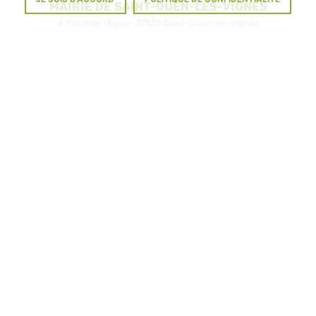
MAIRIE DE SAINT-OUEN-LES-VIGNES
4 Place de l'Église, 37530 Saint-Ouen-les-Vignes
Tél. : 02 47 30 18 87 - Fax. : 02 47 30 02 37
mairie@saint-ouen-les-vignes.fr
HORAIRES D'OUVERTURE
LABELS & PARTENAIRES
© Copyright 2026 - Tous droits réservés Mairie de Saint-Ouen-les-Vignes