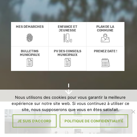
MES DÉMARCHES
ENFANCE ET
PLAN DE LA
JEUNESSE
COMMUNE
BULLETINS
PV DES CONSEILS
PRENEZ DATE !
MUNICIPAUX
MUNICIPAUX
Voir
les
derniers
articles
Nous utilisons des cookies pour vous garantir la meilleure
d'actualité
expérience sur notre site web. Si vous continuez à utiliser ce
site, nous supposerons que vous en êtes satisfait.
JE SUIS D'ACCORD
POLITIQUE DE CONFIDENTIALITÉ