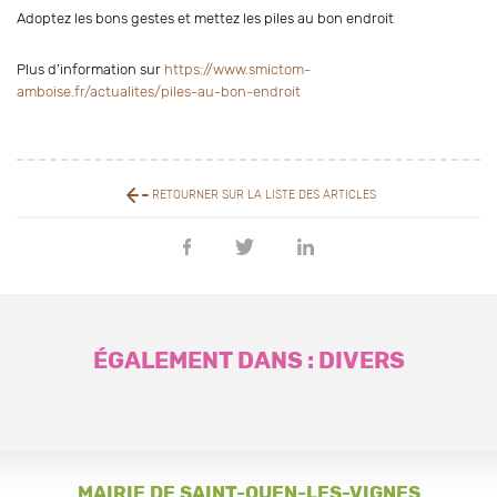
Adoptez les bons gestes et mettez les piles au bon endroit
Plus d’information sur
https://www.smictom-
amboise.fr/actualites/piles-au-bon-endroit
RETOURNER SUR LA LISTE DES ARTICLES
Partager
Partager
Partager
sur
sur
sur
Facebook
Twitter
Linkedin
ÉGALEMENT DANS : DIVERS
MAIRIE DE SAINT-OUEN-LES-VIGNES