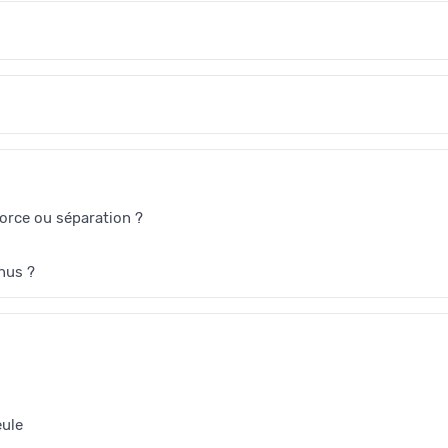
vorce ou séparation ?
enus ?
eule