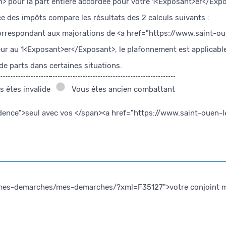
an> pour la part entière accordée pour votre 1<Exposant>er</Exp
ce des impôts compare les résultats des 2 calculs suivants :
 correspondant aux majorations de <a href="https://www.saint
eur au 1<Exposant>er</Exposant>, le plafonnement est applicabl
e parts dans certaines situations.
 êtes invalide
Vous êtes ancien combattant
vidence">seul avec vos </span><a href="https://www.saint-ouen
mes-demarches/mes-demarches/?xml=F35127">votre conjoint marié