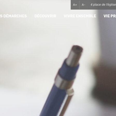
A+
A-
4 place de l'égli
MES DÉMARCHES
DÉCOUVRIR
VIVRE ENSEMBLE
VIE P