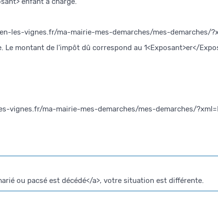
osant> enfant à charge.
-ouen-les-vignes.fr/ma-mairie-mes-demarches/mes-demarches/?x
e. Le montant de l'impôt dû correspond au 1<Exposant>er</Expos
-les-vignes.fr/ma-mairie-mes-demarches/mes-demarches/?xml=R54
 ou pacsé est décédé</a>, votre situation est différente.