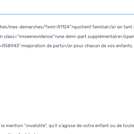
ches/mes-demarches/?xml=R1124">quotient familial</a> en tant 
span class="miseenevidence">une demi-part supplémentaire</span>
=R58943">majoration de parts</a> pour chacun de vos enfants.
a mention "invalidité", qu'il s'agisse de votre enfant ou de tout