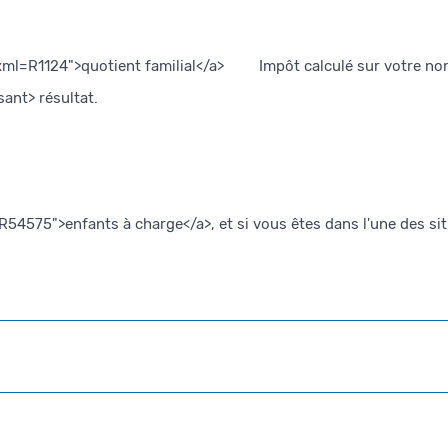
ml=R1124">quotient familial</a>
Impôt calculé sur votre nom
ant> résultat.
575">enfants à charge</a>, et si vous êtes dans l'une des situ