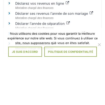
Déclarez vos revenus en ligne
Ministère chargé des finances
Déclarer ses revenus l'année de son mariage
Ministère chargé des finances
Déclarer l'année de séparation
Ministère chargé des finances
Déclaration de revenus en cas de décès
Nous utilisons des cookies pour vous garantir la meilleure
expérience sur notre site web. Si vous continuez à utiliser ce
Ministère chargé des finances
site, nous supposerons que vous en êtes satisfait.
Déclarer mes revenus
Ministère chargé des finances
JE SUIS D'ACCORD
POLITIQUE DE CONFIDENTIALITÉ
©
Direction de l'information légale et administrative