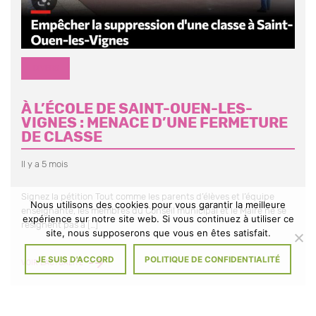
DIVERS
À L’ÉCOLE DE SAINT-OUEN-LES-
VIGNES : MENACE D’UNE FERMETURE
DE CLASSE
Il y a 5 mois
Signez la pétition Tout comme les parents d’élèves et l’équipe
Nous utilisons des cookies pour vous garantir la meilleure
enseignante, les membres du Conseil municipal et le Maire ne se
expérience sur notre site web. Si vous continuez à utiliser ce
résignent pas à […]
site, nous supposerons que vous en êtes satisfait.
JE SUIS D'ACCORD
POLITIQUE DE CONFIDENTIALITÉ
À
VOIR L'ACTUALITÉ
L’ÉCOLE
DE
SAINT-
OUEN-
Partager
Partager
Partager
LES-