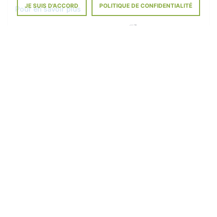
JE SUIS D'ACCORD
POLITIQUE DE CONFIDENTIALITÉ
Pour en savoir plus
Pays de l'Union européenne
Commission européenne
Franchises douanières et fiscales en valeur et
en quantités
Ministère chargé des finances
Passer la douane à Andorre : taxes et
franchises
Ministère chargé des finances
Emporter de l'alcool, du tabac ou de l'argent
liquide dans l'Union européenne
Commission européenne
©
Direction de l'information légale et administrative