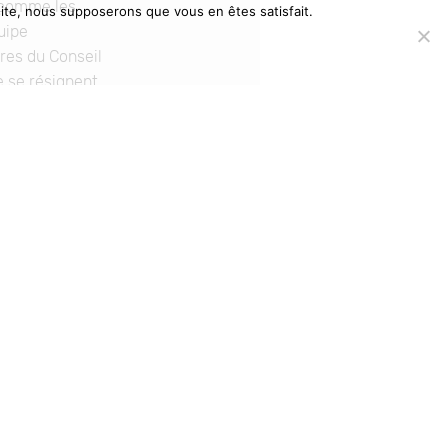
t comme les
 site, nous supposerons que vous en êtes satisfait.
uipe
res du Conseil
e se résignent
LABELS & PARTENAIRES