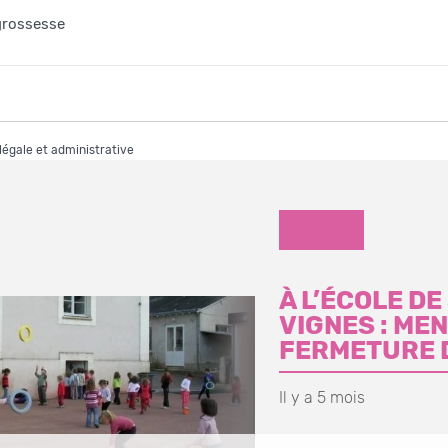
grossesse
 légale et administrative
DIVERS
À L’ÉCOLE D
VIGNES : ME
FERMETURE 
Il y a 5 mois