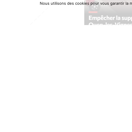
Nous utilisons des cookies pour vous garantir la m
MAIRIE DE SAINT-OUEN-LES-VIG
4 Place de l'Église, 37530 Saint-Ouen-les-Vigne
Tél. : 02 47 30 18 87 - Fax. : 02 47 30 02 37
mairie@saint-ouen-les-vignes.fr