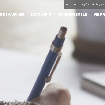
A+
A-
4 place de l'égli
MES DÉMARCHES
DÉCOUVRIR
VIVRE ENSEMBLE
VIE P