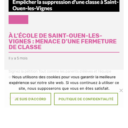
DIVERS
À L’ÉCOLE DE SAINT-OUEN-LES-
VIGNES : MENACE D’UNE FERMETURE
DE CLASSE
Il y a 5 mois
Signez la pétition Tout comme les parents d’élèves et l’équipe
Nous utilisons des cookies pour vous garantir la meilleure
enseignante, les membres du Conseil municipal et le Maire ne se
expérience sur notre site web. Si vous continuez à utiliser ce
résignent pas à […]
site, nous supposerons que vous en êtes satisfait.
À
VOIR L'ACTUALITÉ
JE SUIS D'ACCORD
POLITIQUE DE CONFIDENTIALITÉ
L’ÉCOLE
DE
SAINT-
OUEN-
Partager
Partager
Partager
LES-
sur
sur
sur
VIGNES
Facebook
Twitter
Linkedin
: