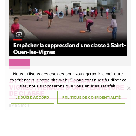
DIVERS
Nous utilisons des cookies pour vous garantir la meilleure
expérience sur notre site web. Si vous continuez à utiliser ce
À L’ÉCOLE DE SAINT-OUEN-LES-
site, nous supposerons que vous en êtes satisfait.
VIGNES : MENACE D’UNE FERMETURE
DE CLASSE
JE SUIS D'ACCORD
POLITIQUE DE CONFIDENTIALITÉ
Il y a 5 mois
Signez la pétition Tout comme les parents d’élèves et l’équipe
enseignante, les membres du Conseil municipal et le Maire ne se
résignent pas à […]