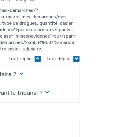
s/mes-demarches/?
r/ma-mairie-mes-demarches/mes-
 type de drogues, quantité, casier
evidence">peine de prison </span>et
 class="miseenevidence">ou</span>
s-demarches/?xml=R18531">amende
re casier judiciaire.
Tout replier
Tout déplier
taire ?
ant le tribunal ?