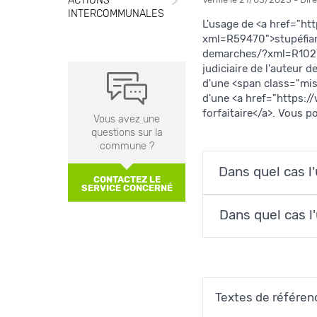
INTERCOMMUNALES
L'usage de <a href="h
xml=R59470">stupéfian
demarches/?xml=R10272"
judiciaire de l'auteur 
d'une <span class="mi
d'une <a href="https
forfaitaire</a>. Vous p
Vous avez une
questions sur la
commune ?
Dans quel cas l'
CONTACTEZ LE
SERVICE CONCERNÉ
Dans quel cas l'
Textes de référen