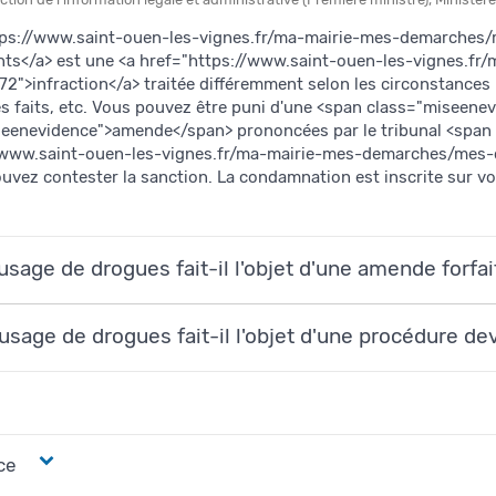
ttps://www.saint-ouen-les-vignes.fr/ma-mairie-mes-demarche
ts</a> est une <a href="https://www.saint-ouen-les-vignes.f
>infraction</a> traitée différemment selon les circonstances :
des faits, etc. Vous pouvez être puni d'une <span class="miseen
seenevidence">amende</span> prononcées par le tribunal <span
://www.saint-ouen-les-vignes.fr/ma-mairie-mes-demarches/me
ouvez contester la sanction. La condamnation est inscrite sur vot
usage de drogues fait-il l'objet d'une amende forfai
usage de drogues fait-il l'objet d'une procédure dev
ce