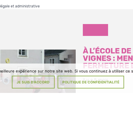
 légale et administrative
DIVERS
À L’ÉCOLE D
VIGNES : ME
FERMETURE 
eilleure expérience sur notre site web. Si vous continuez à utiliser ce
Il y a 5 mois
JE SUIS D'ACCORD
POLITIQUE DE CONFIDENTIALITÉ
Signez la pétition Tou
parents d’élèves et l’éq
enseignante, les memb
municipal et le Maire n
pas à […]