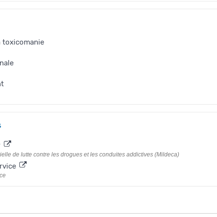
a toxicomanie
nale
nt
s
r
ielle de lutte contre les drogues et les conduites addictives (Mildeca)
rvice
nce