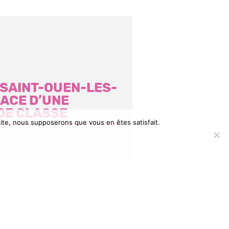
E SAINT-OUEN-LES-
NACE D’UNE
DE CLASSE
 site, nous supposerons que vous en êtes satisfait.
t comme les
uipe
res du Conseil
e se résignent