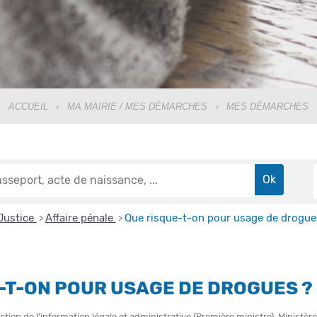
ACCUEIL
›
MA MAIRIE / MES DÉMARCHES
›
MES DÉMARCHES
Justice
Affaire pénale
Que risque-t-on pour usage de drogue
>
>
-T-ON POUR USAGE DE DROGUES ?
ction de l'information légale et administrative (Première ministre), Ministère