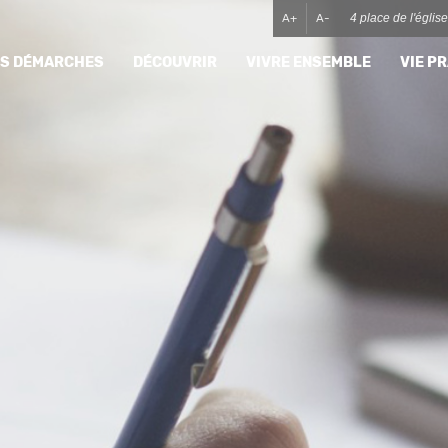
A+
A-
4 place de l'égli
MES DÉMARCHES
DÉCOUVRIR
VIVRE ENSEMBLE
VIE P