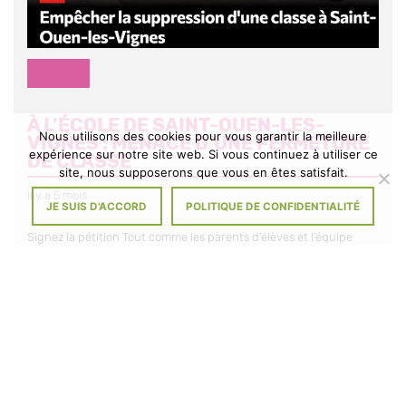
DIVERS
À L’ÉCOLE DE SAINT-OUEN-LES-
Nous utilisons des cookies pour vous garantir la meilleure
VIGNES : MENACE D’UNE FERMETURE
expérience sur notre site web. Si vous continuez à utiliser ce
DE CLASSE
site, nous supposerons que vous en êtes satisfait.
Il y a 5 mois
JE SUIS D'ACCORD
POLITIQUE DE CONFIDENTIALITÉ
Signez la pétition Tout comme les parents d’élèves et l’équipe
enseignante, les membres du Conseil municipal et le Maire ne se
résignent pas à […]
À
VOIR L'ACTUALITÉ
L’ÉCOLE
DE
SAINT-
OUEN-
Partager
Partager
Partager
LES-
sur
sur
sur
VIGNES