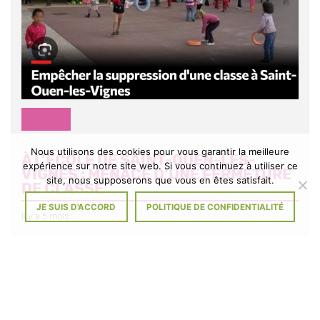
DIVERS
Nous utilisons des cookies pour vous garantir la meilleure
À L’ÉCOLE DE SAINT-OUEN-LES-
expérience sur notre site web. Si vous continuez à utiliser ce
VIGNES : MENACE D’UNE FERMETURE
site, nous supposerons que vous en êtes satisfait.
DE CLASSE
JE SUIS D'ACCORD
POLITIQUE DE CONFIDENTIALITÉ
Il y a 5 mois
Signez la pétition Tout comme les parents d’élèves et l’équipe
enseignante, les membres du Conseil municipal et le Maire ne se
résignent pas à […]
À
VOIR L'ACTUALITÉ