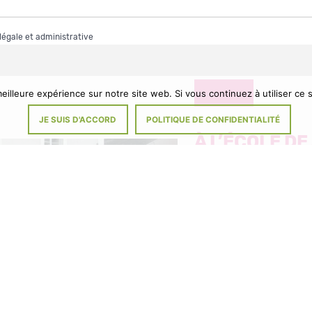
 légale et administrative
DIVERS
eilleure expérience sur notre site web. Si vous continuez à utiliser ce
JE SUIS D'ACCORD
POLITIQUE DE CONFIDENTIALITÉ
À L’ÉCOLE D
VIGNES : ME
FERMETURE 
Il y a 5 mois
Signez la pétition Tou
parents d’élèves et l’éq
enseignante, les memb
municipal et le Maire n