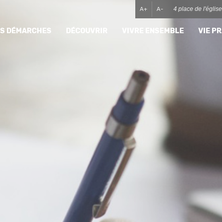
A+
A-
4 place de l'égli
MES DÉMARCHES
DÉCOUVRIR
VIVRE ENSEMBLE
VIE P