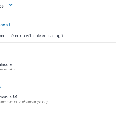
ce
ses !
 moi-même un véhicule en leasing ?
éhicule
onsommation
s
omobile
 prudentiel et de résolution (ACPR)