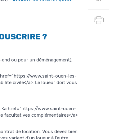
Twitter
sur
Linkedin
Imprimer
cette
page
OUSCRIRE ?
ek-end ou pour un déménagement),
a href="https://www.saint-ouen-les-
té civile</a>. Le loueur doit vous
ter <a href="https://www.saint-ouen-
 facultatives complémentaires</a>
contrat de location. Vous devez bien
ves varient d’un loueur à l’autre.