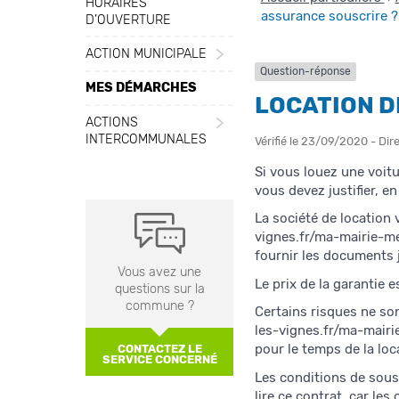
HORAIRES
assurance souscrire ?
D’OUVERTURE
ACTION MUNICIPALE
Question-réponse
MES DÉMARCHES
LOCATION D
ACTIONS
INTERCOMMUNALES
Vérifié le 23/09/2020 - Dir
Si vous louez une voit
vous devez justifier, en
La société de location
vignes.fr/ma-mairie-m
fournir les documents j
Vous avez une
Le prix de la garantie e
questions sur la
commune ?
Certains risques ne son
les-vignes.fr/ma-mai
pour le temps de la loc
CONTACTEZ LE
SERVICE CONCERNÉ
Les conditions de sousc
lire ce contrat, car les