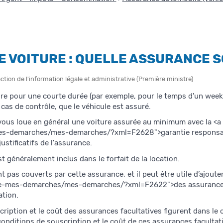
E VOITURE : QUELLE ASSURANCE S
ection de l'information légale et administrative (Première ministre)
ure pour une courte durée (par exemple, pour le temps d'un we
 cas de contrôle, que le véhicule est assuré.
 vous loue en général une voiture assurée au minimum avec la <
es-demarches/mes-demarches/?xml=F2628">garantie responsabili
ustificatifs de l'assurance.
st généralement inclus dans le forfait de la location.
t pas couverts par cette assurance, et il peut être utile d’ajou
rie-mes-demarches/mes-demarches/?xml=F2622">des assurances
ation.
ription et le coût des assurances facultatives figurent dans le 
 conditions de souscription et le coût de ces assurances facultati