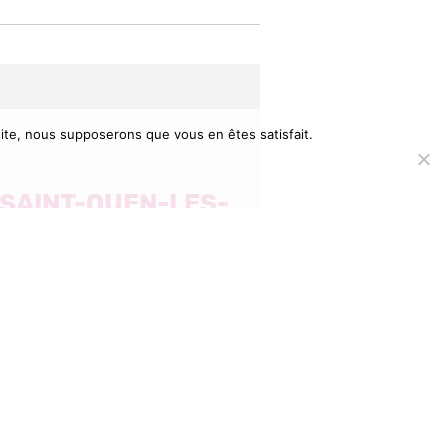
 site, nous supposerons que vous en êtes satisfait.
E SAINT-OUEN-LES-
NACE D’UNE
DE CLASSE
t comme les
uipe
res du Conseil
e se résignent