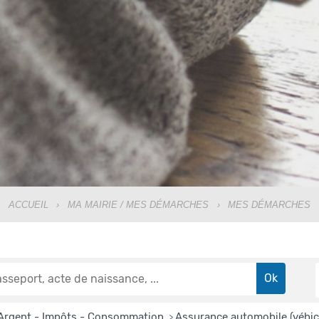
ACCUEIL
›
MA MAIRIE / MES DÉMARCHES
›
MES DÉMARCHES
Argent - Impôts - Consommation
Assurance automobile (véhic
>