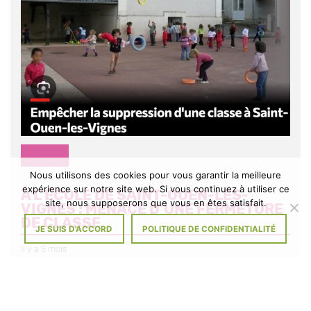
DIVERS
Nous utilisons des cookies pour vous garantir la meilleure
expérience sur notre site web. Si vous continuez à utiliser ce
À L’ÉCOLE DE SAINT-OUEN-LES-
site, nous supposerons que vous en êtes satisfait.
VIGNES : MENACE D’UNE FERMETURE
DE CLASSE
JE SUIS D'ACCORD
POLITIQUE DE CONFIDENTIALITÉ
Il y a 5 mois
Signez la pétition Tout comme les parents d’élèves et l’équipe
enseignante, les membres du Conseil municipal et le Maire ne se
résignent pas à […]