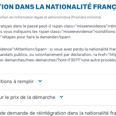
ION DANS LA NATIONALITÉ FRANÇ
ection de l'information légale et administrative (Première ministre)
rançais dans le passé peut-il <span class="miseenevidence">réint
s vous indiquons les <span class="miseenevidence">conditions 
">étapes pour faire la demande</span>.
ence">Attention</span> : si vous avez perdu la nationalité fran
 mandats publics, ou volontairement par déclaration, <a href="h
es-demarches/mes-demarches/?xml=F3071">une autre procédure
itions à remplir
ur le prix de la démarche
r de demande de réintégration dans la nationalité fr