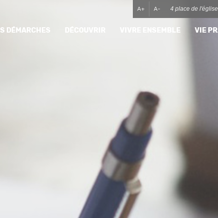
A+
A-
4 place de l'égli
MES DÉMARCHES
DÉCOUVRIR
VIVRE ENSEMBLE
VIE P