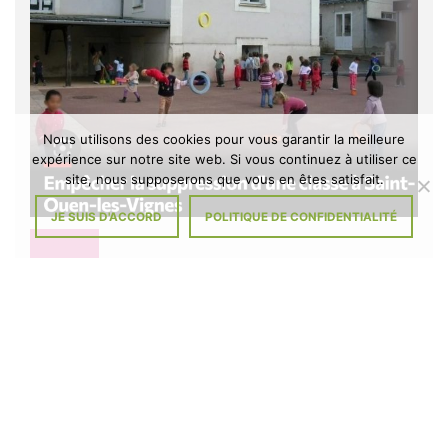
Nous utilisons des cookies pour vous garantir la meilleure
expérience sur notre site web. Si vous continuez à utiliser ce
site, nous supposerons que vous en êtes satisfait.
JE SUIS D'ACCORD
POLITIQUE DE CONFIDENTIALITÉ
DIVERS
À L’ÉCOLE DE SAINT-OUEN-LES-
VIGNES : MENACE D’UNE FERMETURE
DE CLASSE
Il y a 5 mois
Signez la pétition Tout comme les parents d’élèves et l’équipe
enseignante, les membres du Conseil municipal et le Maire ne se