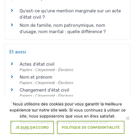
Qu'est-ce qu'une mention marginale sur un acte
d'état civil ?
Nom de famille, nom patronymique, nom
d'usage, nom marital : quelle différence ?
Et aussi
Actes d'état civil
Papiers - Citoyenneté - Élections
Nom et prénom
Papiers - Citoyenneté - Élections
Changement d'état civil
Papiers - Citoyenneté - Élections
Procédure de changement de nom de famille
Nous utilisons des cookies pour vous garantir la meilleure
par décret (motif légitime)
expérience sur notre site web. Si vous continuez à utiliser ce
Papiers - Citoyenneté - Élections
site, nous supposerons que vous en êtes satisfait.
Renouvellement de la carte d'identité d'un
JE SUIS D'ACCORD
POLITIQUE DE CONFIDENTIALITÉ
majeur
Papiers - Citoyenneté - Élections