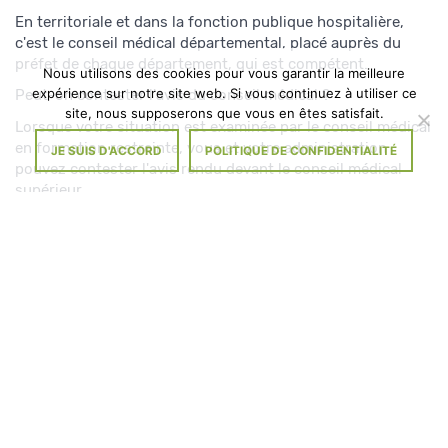
En territoriale et dans la fonction publique hospitalière,
c'est le conseil médical départemental, placé auprès du
préfet de chaque département, qui est compétent.
Nous utilisons des cookies pour vous garantir la meilleure
expérience sur notre site web. Si vous continuez à utiliser ce
Peut-on contester l'avis du conseil médical ?
site, nous supposerons que vous en êtes satisfait.
Lorsque votre situation est examinée par le conseil médical
en formation restreinte, vous et votre administration
JE SUIS D'ACCORD
POLITIQUE DE CONFIDENTIALITÉ
pouvez contester l'avis rendu devant le conseil médical
supérieur.
Le conseil médical supérieur est une instance nationale
placée auprès du ministère chargé de la santé.
Le secrétariat du conseil médical vous précise comme
formuler ce recours.
Le recours doit être effectué dans les 2 mois suivant la
notification de l'avis du conseil médical.
La contestation doit être présentée au conseil médical qui
la transmet au conseil médical supérieur et vous en
informe et en informe votre administration