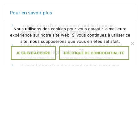
Pour en savoir plus
Légalisation d'un document public français
Nous utilisons des cookies pour vous garantir la meilleure
destiné à une autorité étrangère
expérience sur notre site web. Si vous continuez à utiliser ce
Ministère chargé de l'Europe et des affaires étrangères
site, nous supposerons que vous en êtes satisfait.
Tableau de l'état actuel du droit conventionnel
en matière de légalisation
JE SUIS D'ACCORD
POLITIQUE DE CONFIDENTIALITÉ
Ministère chargé de l'Europe et des affaires étrangères
Présentation d'un document public européen
dans un État de l'Union européenne
Commission européenne
Formulaires multilingues joints aux documents
publics d'un État européen (UE)
Commission européenne
©
Direction de l'information légale et administrative