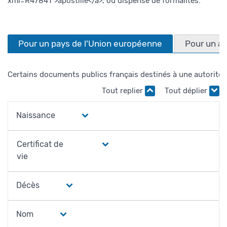
xml=R47841">apostille</a>, ou dispense de formalités.
Pour un pays de l'Union européenne
Pour un au
Certains documents publics français destinés à une autorité 
Tout replier
Tout déplier
Naissance
Certificat de
vie
Décès
Nom