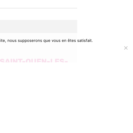
 site, nous supposerons que vous en êtes satisfait.
E SAINT-OUEN-LES-
NACE D’UNE
DE CLASSE
t comme les
uipe
res du Conseil
e se résignent