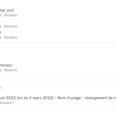
at civil
é - Élections
é - Élections
l
é - Élections
 mineur
é - Élections
s
 juin 2022 (loi du 2 mars 2022) - Nom d'usage - changement de
a justice