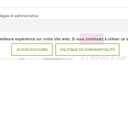
 légale et administrative
eilleure expérience sur notre site web. Si vous continuez à utiliser ce
DIVERS
JE SUIS D'ACCORD
POLITIQUE DE CONFIDENTIALITÉ
À L’ÉCOLE D
VIGNES : ME
FERMETURE 
Il y a 5 mois
Signez la pétition Tou
parents d’élèves et l’éq
enseignante, les memb
municipal et le Maire n