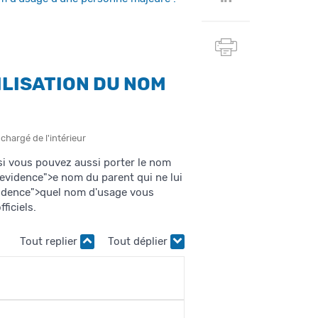
Twitter
sur
Linkedin
Imprimer
cette
page
ILISATION DU NOM
 chargé de l'intérieur
si vous pouvez aussi porter le nom
vidence">e nom du parent qui ne lui
vidence">quel nom d'usage vous
ficiels.
Tout replier
Tout déplier