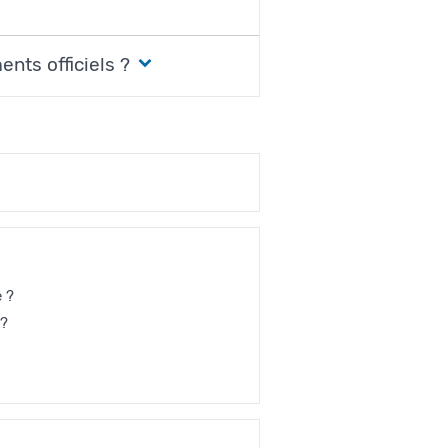
nts officiels ?
 ?
 ?