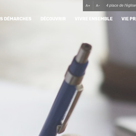
A+
A-
4 place de l'égli
MES DÉMARCHES
DÉCOUVRIR
VIVRE ENSEMBLE
VIE P