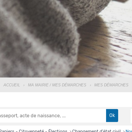
ACCUEIL
›
MA MAIRIE / MES DÉMARCHES
›
MES DÉMARCHES
Papiers - Citoyenneté - Élections
Changement d'état civil
Nom
>
>