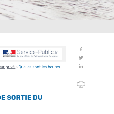
Partager
sur
Partager
Facebook
sur
Partager
eur privé
Quelles sont les heures
>
Twitter
sur
Linkedin
Imprimer
cette
page
E SORTIE DU