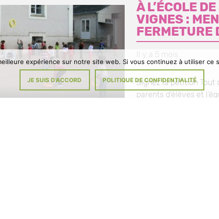
À L’ÉCOLE D
VIGNES : ME
FERMETURE 
Il y a 5 mois
eilleure expérience sur notre site web. Si vous continuez à utiliser ce
JE SUIS D'ACCORD
POLITIQUE DE CONFIDENTIALITÉ
Signez la pétition Tou
parents d’élèves et l’éq
enseignante, les memb
municipal et le Maire n
pas à […]
À
VOIR L'ACTUALITÉ
L’ÉCOLE
DE
SAINT-
OUEN-
LES-