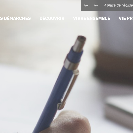
A+
A-
4 place de l'égli
MES DÉMARCHES
DÉCOUVRIR
VIVRE ENSEMBLE
VIE P