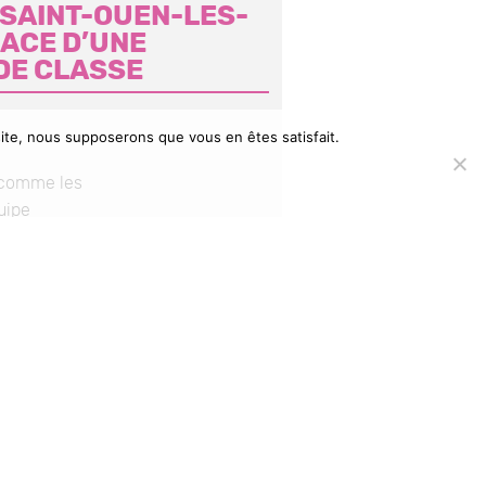
E SAINT-OUEN-LES-
NACE D’UNE
DE CLASSE
 site, nous supposerons que vous en êtes satisfait.
t comme les
uipe
res du Conseil
e se résignent