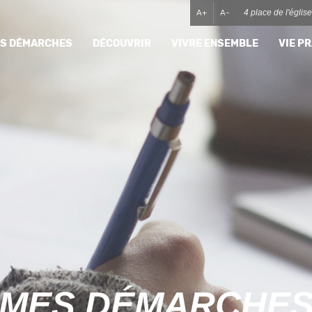
A+
A-
4 place de l'égli
MES DÉMARCHES
DÉCOUVRIR
VIVRE ENSEMBLE
VIE P
MES DÉMARCHE