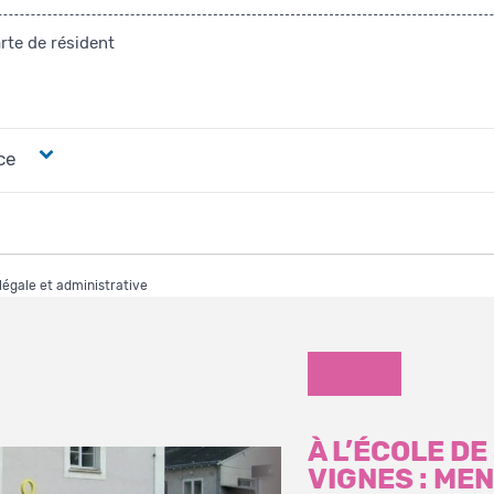
te de résident
ce
 légale et administrative
DIVERS
À L’ÉCOLE D
VIGNES : ME