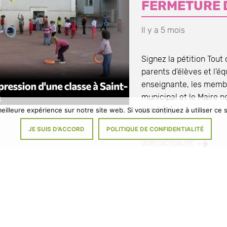
FERMETURE 
Il y a 5 mois
Signez la pétition Tou
parents d’élèves et l’éq
enseignante, les memb
municipal et le Maire n
pas à […]
eilleure expérience sur notre site web. Si vous continuez à utiliser ce
JE SUIS D'ACCORD
POLITIQUE DE CONFIDENTIALITÉ
À
VOIR L'ACTUALITÉ
L’ÉCOLE
DE
SAINT-
OUEN-
LES-
VIGNES
:
MENACE