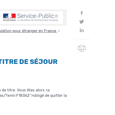
Partager
sur
Partager
Facebook
sur
Partager
culation pour étranger en France
>
Twitter
sur
Linkedin
Imprimer
cette
page
 TITRE DE SÉJOUR
 de titre. Vous êtes alors <a
s/?xml=F18362">obligé de quitter la