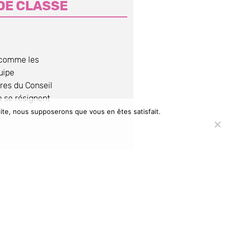
DE CLASSE
t comme les
uipe
res du Conseil
e se résignent
 site, nous supposerons que vous en êtes satisfait.