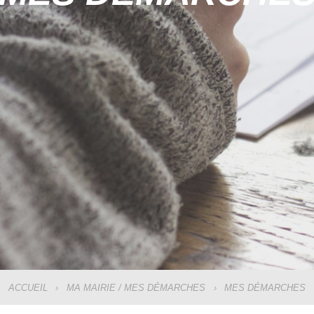
ACCUEIL
›
MA MAIRIE / MES DÉMARCHES
›
MES DÉMARCHES