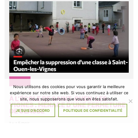
DIVERS
Nous utilisons des cookies pour vous garantir la meilleure
expérience sur notre site web. Si vous continuez à utiliser ce
À L’ÉCOLE DE SAINT-OUEN-LES-
site, nous supposerons que vous en êtes satisfait.
VIGNES : MENACE D’UNE FERMETURE
DE CLASSE
JE SUIS D'ACCORD
POLITIQUE DE CONFIDENTIALITÉ
Il y a 5 mois
Signez la pétition Tout comme les parents d’élèves et l’équipe