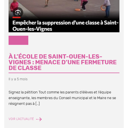
DIVERS
À L’ÉCOLE DE SAINT-OUEN-LES-
VIGNES : MENACE D’UNE FERMETURE
DE CLASSE
Il y a 5 mois
Signez la pétition Tout comme les parents d’élèves et l’équipe
enseignante, les membres du Conseil municipal et le Maire ne se
résignent pas à […]
À
VOIR L'ACTUALITÉ
L’ÉCOLE
DE