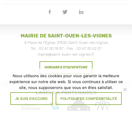
SAINT-
OUEN-
Partager
Partager
Partager
LES-
sur
sur
sur
VIGNES
Facebook
Twitter
Linkedin
:
MENACE
D’UNE
MAIRIE DE SAINT-OUEN-LES-VIGNES
FERMETURE
DE
4 Place de l'Église, 37530 Saint-Ouen-les-Vignes
CLASSE
-
Tél. : 02 47 30 18 87 - Fax. : 02 47 30 02 37
mairie@saint-ouen-les-vignes.fr
HORAIRES D'OUVERTURE
Nous utilisons des cookies pour vous garantir la meilleure
expérience sur notre site web. Si vous continuez à utiliser ce
site, nous supposerons que vous en êtes satisfait.
LABELS & PARTENAIRES
JE SUIS D'ACCORD
POLITIQUE DE CONFIDENTIALITÉ